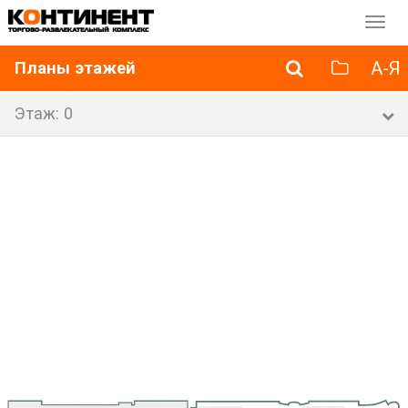
Перек
навиг
А-Я
Планы этажей
Этаж: 0