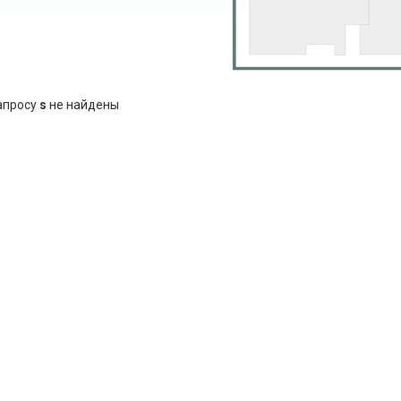
апросу
s
не найдены