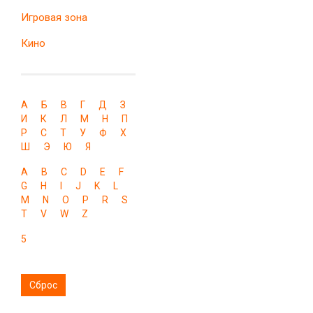
Игровая зона
Кино
А
Б
В
Г
Д
З
И
К
Л
М
Н
П
Р
С
Т
У
Ф
Х
Ш
Э
Ю
Я
A
B
C
D
E
F
G
H
I
J
K
L
M
N
O
P
R
S
T
V
W
Z
5
Сброс