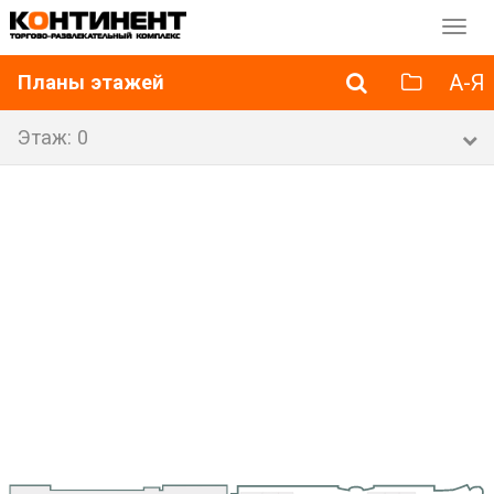
Перек
навиг
А-Я
Планы этажей
Этаж: 0