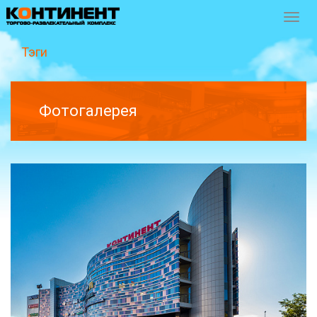
Перек
навиг
Тэги
Фотогалерея