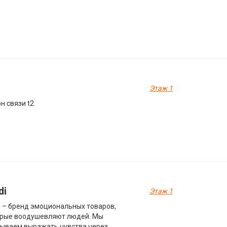
Этаж 1
н связи t2.
di
Этаж 1
 – бренд эмоциональных товаров,
орые воодушевляют людей. Мы
ываем выражать чувства через