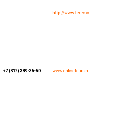
http://www.teremok.ru
+7 (812) 389-36-50
www.onlinetours.ru