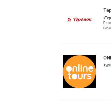
Те
«Тер
Росс
нача
ON
Тури