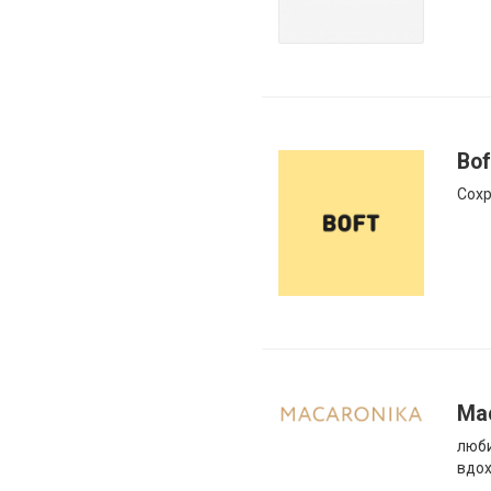
Bof
Сохр
Ma
люби
вдо