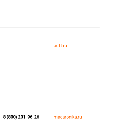
boft.ru
8 (800) 201-96-26
macaronika.ru