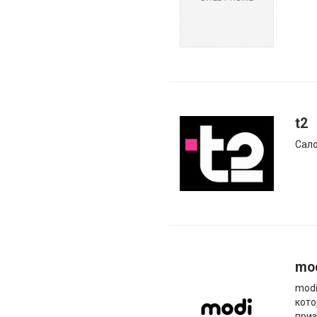
t2
Сало
mo
modi
кот
приз