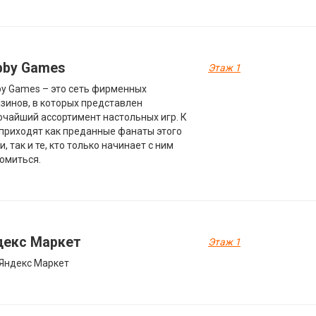
bby Games
Этаж 1
y Games – это сеть фирменных
зинов, в которых представлен
чайший ассортимент настольных игр. К
приходят как преданные фанаты этого
и, так и те, кто только начинает с ним
омиться.
декс Маркет
Этаж 1
Яндекс Маркет