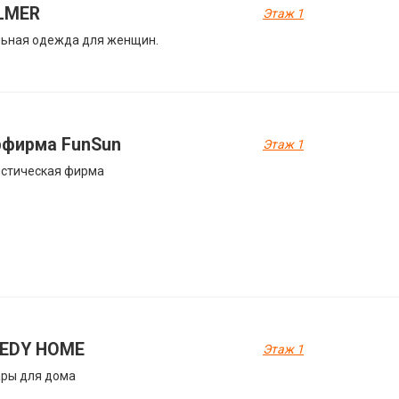
LMER
Этаж 1
ьная одежда для женщин.
рфирма FunSun
Этаж 1
истическая фирма
EDY HOME
Этаж 1
ры для дома