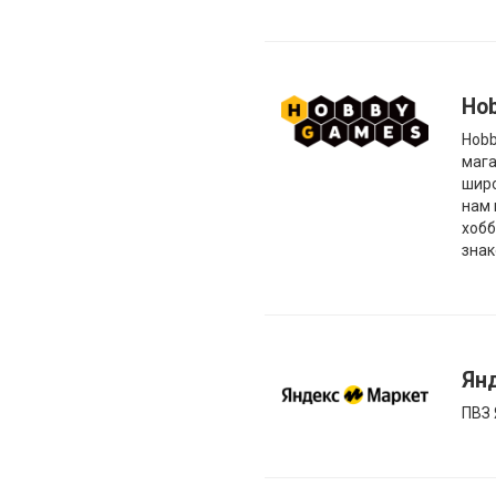
Ho
Hobb
мага
широ
нам 
хобб
знак
Ян
ПВЗ 