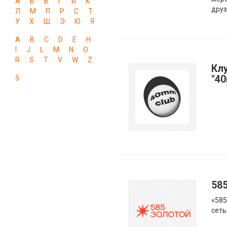
А
Б
В
Г
И
К
друз
Л
М
П
Р
С
Т
У
Х
Ш
Э
Ю
Я
A
B
C
D
E
H
I
J
L
M
N
O
R
S
T
V
W
Z
Кл
"4
5
58
«585
сеть