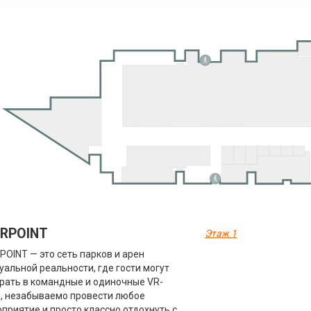
RPOINT
Этаж 1
OINT — это сеть парков и арен
уальной реальности, где гости могут
рать в командные и одиночные VR-
, незабываемо провести любое
приятие и просто классно отдохнуть с