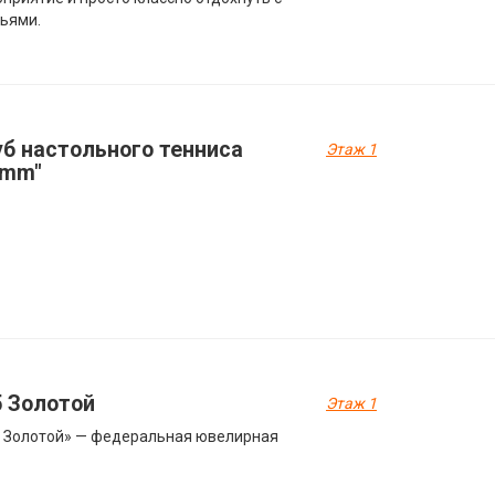
ьями.
уб настольного тенниса
Этаж 1
0mm"
5 Золотой
Этаж 1
 Золотой» — федеральная ювелирная