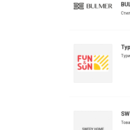
BU
Стил
Ту
Тур
SW
Това