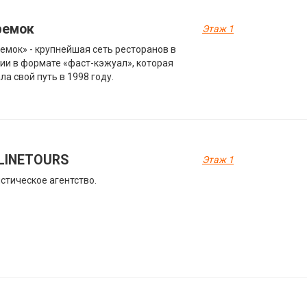
ремок
Этаж 1
емок» - крупнейшая сеть ресторанов в
ии в формате «фаст-кэжуал», которая
ла свой путь в 1998 году.
LINETOURS
Этаж 1
стическое агентство.