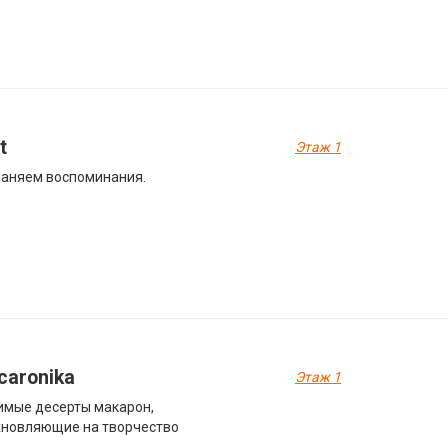
t
Этаж 1
аняем воспоминания.
caronika
Этаж 1
мые десерты макарон,
хновляющие на творчество