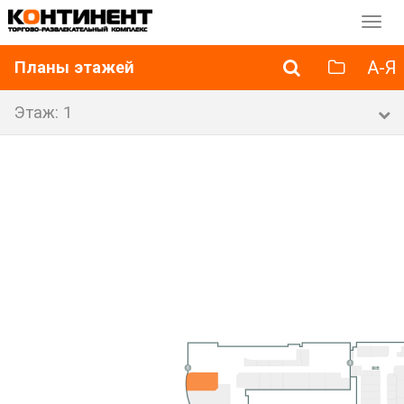
Перек
навиг
А-Я
Планы этажей
Этаж: 1