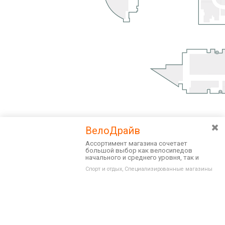
ВелоДрайв
Ассортимент магазина сочетает
большой выбор как велосипедов
начального и среднего уровня, так и
полупрофессиональных и
Спорт и отдых, Специализированные магазины
профессиональных моделей.
Разведите или сдвиньте два пальца на экране, чтобы увеличить или
уменьшить масштаб. Перемещайте карту удерживая палец на
Очистить
экране и перемещая его.