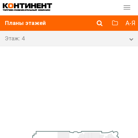
Перек
навиг
А-Я
Планы этажей
Этаж: 4