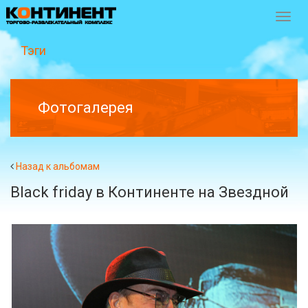
Перек
навиг
Тэги
Фотогалерея
Назад к альбомам
Black friday в Континенте на Звездной