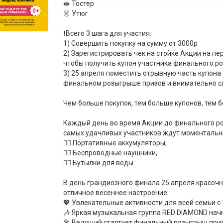
🥪 Тостер
👗 Утюг
❗️Всего 3 шага для участия:
1) Совершить покупку на сумму от 3000р
2) Зарегистрировать чек на стойке Акции на п
чтобы получить купон участника финального 
3) 25 апреля поместить отрывную часть купона 
финальном розыгрыше призов и внимательно с
Чем больше покупок, тем больше купонов, тем 
Каждый день во время Акции до финального ро
самых удачливых участников ждут моментальны
👉🏼 Портативные аккумуляторы,
👉🏼 Беспроводные наушники,
👉🏼 Бутылки для воды.
В день грандиозного финала 25 апреля красоч
отличное весеннее настроение:
💖 Увлекательные активности для всей семьи с 1
🎶 Яркая музыкальная группа RED DIAMOND начн
🎤 Ведущий стартует финальный розыгрыш призо