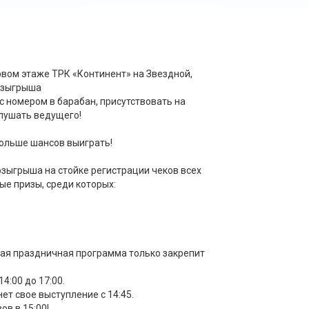
ервом этаже ТРК «Континент» на Звездной,
розыгрыша
с номером в барабан, присутствовать на
лушать ведущего!
больше шансов выиграть!
зыгрыша на стойке регистрации чеков всех
е призы, среди которых:
ная праздничная программа только закрепит
4:00 до 17:00.
ет свое выступление с 14:45.
в в 15:00!