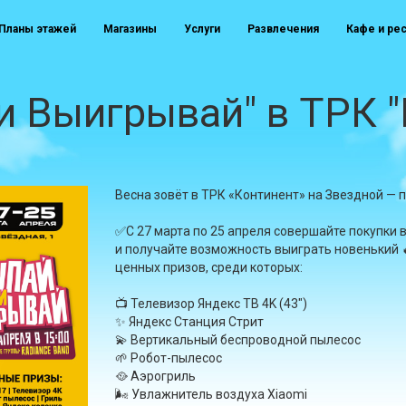
Планы этажей
Магазины
Услуги
Развлечения
Кафе и ре
и Выигрывай" в ТРК 
Весна зовёт в ТРК «Континент» на Звездной — 
✅С 27 марта по 25 апреля совершайте покупки 
и получайте возможность выиграть новенький 
ценных призов, среди которых:
📺 Телевизор Яндекс ТВ 4K (43")
✨ Яндекс Станция Стрит
💫 Вертикальный беспроводной пылесос
🌱 Робот-пылесос
🥘 Аэрогриль
🌬️ Увлажнитель воздуха Xiaomi