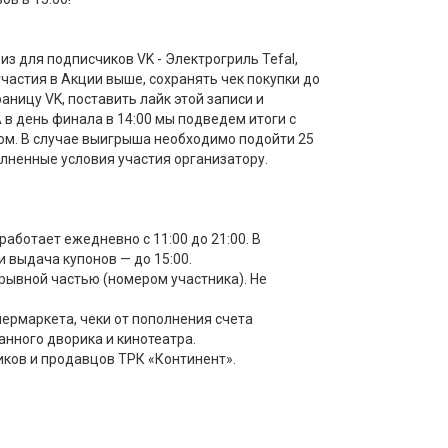
з для подписчиков VK - Электрогриль Tefal,
частия в Акции выше, сохранять чек покупки до
аницу VK, поставить лайк этой записи и
А в день финала в 14:00 мы подведем итоги с
ом. В случае выигрыша необходимо подойти 25
олненные условия участия организатору.
работает ежедневно с 11:00 до 21:00. В
 выдача купонов — до 15:00.
отрывной частью (номером участника). Не
пермаркета, чеки от пополнения счета
нного дворика и кинотеатра.
иков и продавцов ТРК «Континент».