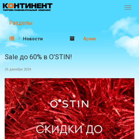
Перек
навиг
Разделы
Новости
Архив
Sale до 60% в O'STIN!
26 декабря 2024