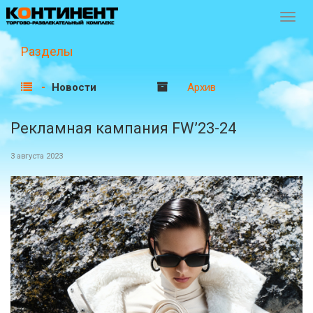
Перек
навиг
Разделы
Новости
Архив
Рекламная кампания FW’23-24
3 августа 2023