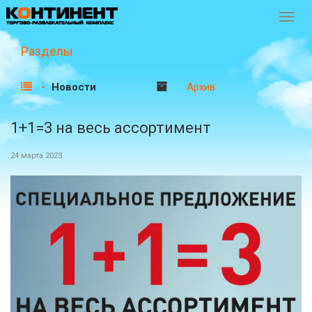
Перек
навиг
Разделы
Новости
Архив
1+1=3 на весь ассортимент
24 марта 2023