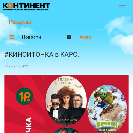
Перек
навиг
Разделы
Новости
Архив
#КИНОИТОЧКА в КАРО.
30 августа 2022