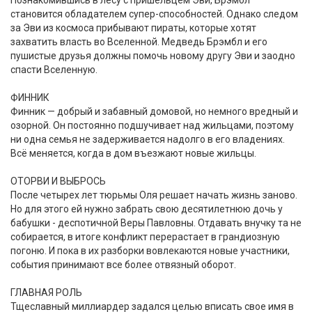
Познакомившись в лесу с пришельцем Эви, Брэмбл
становится обладателем супер-способностей. Однако следом
за Эви из космоса прибывают пираты, которые хотят
захватить власть во Вселенной. Медведь Брэмбл и его
пушистые друзья должны помочь новому другу Эви и заодно
спасти Вселенную.
ФИННИК
Финник — добрый и забавный домовой, но немного вредный и
озорной. Он постоянно подшучивает над жильцами, поэтому
ни одна семья не задерживается надолго в его владениях.
Всё меняется, когда в дом въезжают новые жильцы.
ОТОРВИ И ВЫБРОСЬ
После четырех лет тюрьмы Оля решает начать жизнь заново.
Но для этого ей нужно забрать свою десятилетнюю дочь у
бабушки - деспотичной Веры Павловны. Отдавать внучку та не
собирается, в итоге конфликт перерастает в грандиозную
погоню. И пока в их разборки вовлекаются новые участники,
события принимают все более отвязный оборот.
ГЛАВНАЯ РОЛЬ
Тщеславный миллиардер задался целью вписать свое имя в